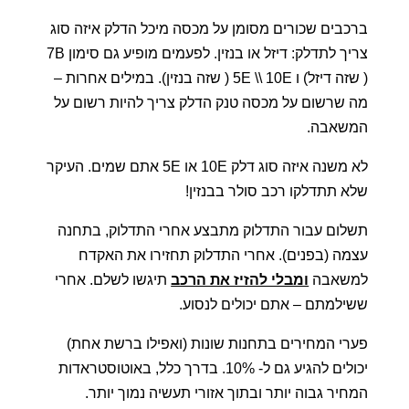
ברכבים שכורים מסומן על מכסה מיכל הדלק איזה סוג
צריך לתדלק: דיזל או בנזין. לפעמים מופיע גם סימון 7B
( שזה דיזל) ו 5E \\ 10E ( שזה בנזין). במילים אחרות –
מה שרשום על מכסה טנק הדלק צריך להיות רשום על
המשאבה.
לא משנה איזה סוג דלק 10E או 5E אתם שמים. העיקר
שלא תתדלקו רכב סולר בבנזין!
תשלום עבור התדלוק מתבצע אחרי התדלוק, בתחנה
עצמה (בפנים). אחרי התדלוק תחזירו את האקדח
למשאבה
ומבלי להזיז את הרכב
תיגשו לשלם. אחרי
ששילמתם – אתם יכולים לנסוע.
פערי המחירים בתחנות שונות (ואפילו ברשת אחת)
יכולים להגיע גם ל- 10%. בדרך כלל, באוטוסטראדות
המחיר גבוה יותר ובתוך אזורי תעשיה נמוך יותר.