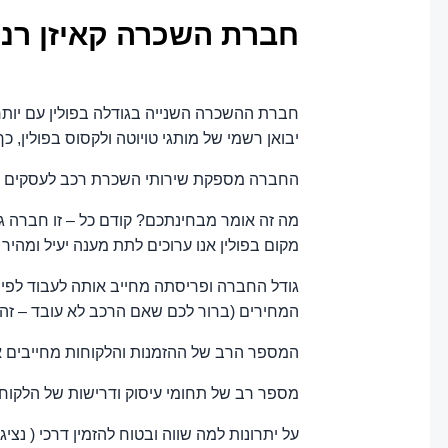
חברת השכרה קאיזן רנט (aizen Rent
יבואן רשמי של מותגי טויוטה ולקסוס בפולין,
החברה מספקת שירותי השכרת רכב לעסקים רבים
מה זה אומר מבחינתכם? קודם כל – זו חברה ג
מקום בפולין אנו ערוכים לתת מענה יעיל ומהיר 
גודל החברה ופריסתה מחייב אותה לעבוד לפ
המחירים (ברור לכם שאם הרכב לא עובד – זה 
המספר הרב של ההזמנות והלקוחות מחייבים אותנו להיות זמינים 7\24 ולכן יהיה לכם מע
מספר רב של תחומי עיסוק ודרישות של הלקוחות החבר
על יתרונות למה שווה ובטוח להזמין דרכי ( 