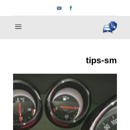
a
tips-sm